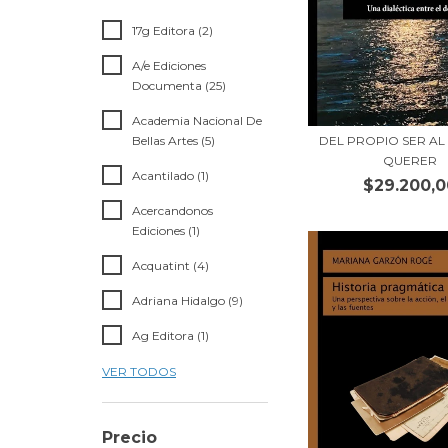
17g Editora (2)
A/e Ediciones
Documenta (25)
Academia Nacional De
Bellas Artes (5)
DEL PROPIO SER AL
QUERER
Acantilado (1)
$29.200,0
Acercandonos
Ediciones (1)
Acquatint (4)
Adriana Hidalgo (9)
Ag Editora (1)
VER TODOS
Precio