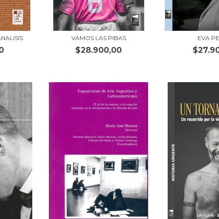
NALISIS
VAMOS LAS PIBAS
EVA P
0
$28.900,00
$27.9